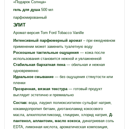
«Подарок Солнца»
гель для душа
500 мл
парфюмированный
ЭЛИТ
Аромат-версия Tom Ford Tobacco Vanille
Интенсивный парфюмерный аромат
– при ежедневном
применении может заменить туалетную воду
Роскошные тактильные ощущения
— кожа после
использования становится нежной и увлажненной
Стабильная бархатная пена
— обильная и нежная
одновременно
Идеальное смывание
— без ощущения стянутости или
пленки
Прозрачная, вязкая текстура
— готовый продукт
выглядит эстетично и премиально
Состав:
вода, лаурил полиоксиэтилен сульфат натрия,
кокамидопропил бетаин, диэтаноламид кокосового
масла, алкилполигликозид, глицерин, хлорид натрия,
Д-
пантенол, аллантоин, масло кокоса
, динатриевая соль
EDTA, лимонная кислота, ароматическая композиция,